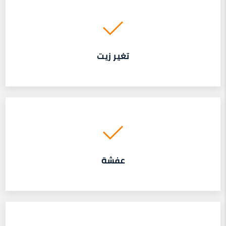
تغير زيت
عفشة